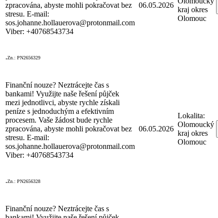
Olomoucký
zpracována, abyste mohli pokračovat bez
06.05.2026
kraj okres
stresu. E-mail:
Olomouc
sos.johanne.hollauerova@protonmail.com
Viber: +40768543734
.
Zn.: PN2656329
Finanční nouze? Neztrácejte čas s
bankami! Využijte naše řešení půjček
mezi jednotlivci, abyste rychle získali
peníze s jednoduchým a efektivním
Lokalita:
procesem. Vaše žádost bude rychle
Olomoucký
zpracována, abyste mohli pokračovat bez
06.05.2026
kraj okres
stresu. E-mail:
Olomouc
sos.johanne.hollauerova@protonmail.com
Viber: +40768543734
.
Zn.: PN2656328
Finanční nouze? Neztrácejte čas s
bankami! Využijte naše řešení půjček