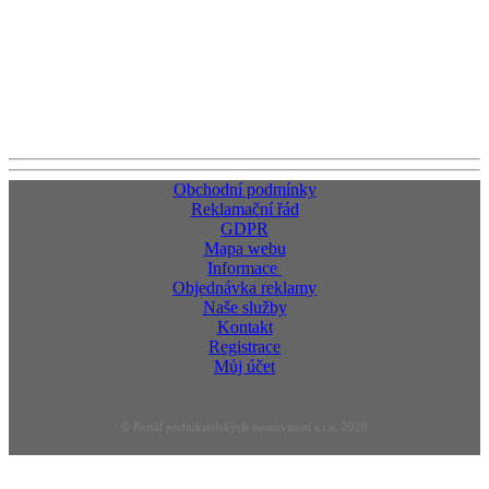
Obchodní podmínky
Reklamační řád
GDPR
Mapa webu
Informace
Objednávka reklamy
Naše služby
Kontakt
Registrace
Můj účet
© Portál podnikatelských nemovitostí s.r.o, 2020