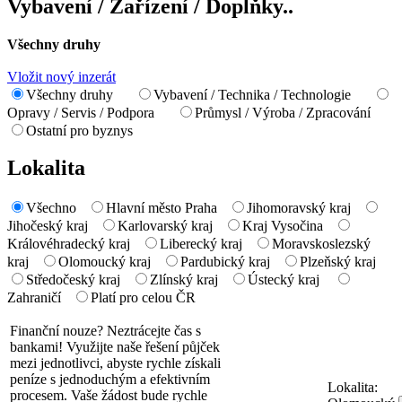
Vybavení / Zařízení / Doplňky..
Všechny druhy
Vložit nový inzerát
Všechny druhy
Vybavení / Technika / Technologie
Opravy / Servis / Podpora
Průmysl / Výroba / Zpracování
Ostatní pro byznys
Lokalita
Všechno
Hlavní město Praha
Jihomoravský kraj
Jihočeský kraj
Karlovarský kraj
Kraj Vysočina
Královéhradecký kraj
Liberecký kraj
Moravskoslezský
kraj
Olomoucký kraj
Pardubický kraj
Plzeňský kraj
Středočeský kraj
Zlínský kraj
Ústecký kraj
Zahraničí
Platí pro celou ČR
Finanční nouze? Neztrácejte čas s
bankami! Využijte naše řešení půjček
mezi jednotlivci, abyste rychle získali
peníze s jednoduchým a efektivním
Lokalita:
procesem. Vaše žádost bude rychle