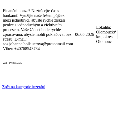
Finanční nouze? Neztrácejte čas s
bankami! Využijte naše řešení půjček
mezi jednotlivci, abyste rychle získali
peníze s jednoduchým a efektivním
Lokalita:
procesem. Vaše žádost bude rychle
Olomoucký
zpracována, abyste mohli pokračovat bez
06.05.2026
kraj okres
stresu. E-mail:
Olomouc
sos.johanne.hollauerova@protonmail.com
Viber: +40768543734
.
Zn.: PN2655325
Zpět na kategorie inzerátů