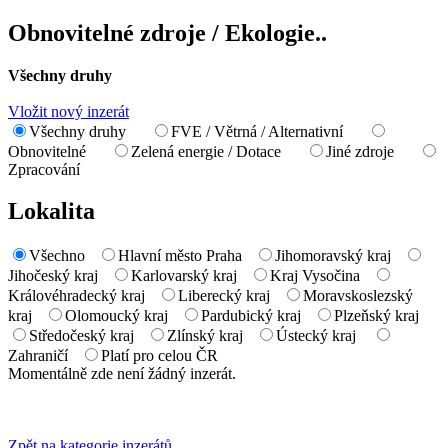
Obnovitelné zdroje / Ekologie..
Všechny druhy
Vložit nový inzerát
Všechny druhy
FVE / Větrná / Alternativní
Obnovitelné
Zelená energie / Dotace
Jiné zdroje
Zpracování
Lokalita
Všechno
Hlavní město Praha
Jihomoravský kraj
Jihočeský kraj
Karlovarský kraj
Kraj Vysočina
Královéhradecký kraj
Liberecký kraj
Moravskoslezský
kraj
Olomoucký kraj
Pardubický kraj
Plzeňský kraj
Středočeský kraj
Zlínský kraj
Ústecký kraj
Zahraničí
Platí pro celou ČR
Momentálně zde není žádný inzerát.
Zpět na kategorie inzerátů